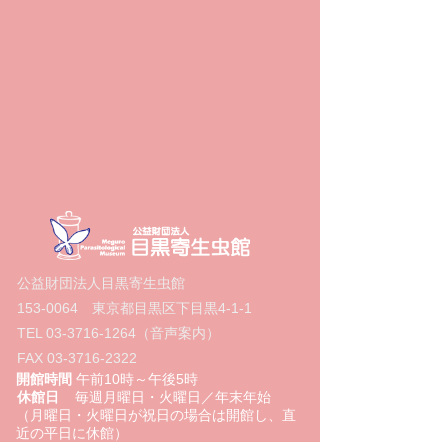
公益財団法人目黒寄生虫館
153-0064
東京都目黒区下目黒4‐1‐1
TEL
03-3716-1264
（音声案内）
FAX
03-3716-2322
開館時間
午前10時～午後5時
休館日
毎週月曜日・火曜日／年末年始
（月曜日・火曜日が祝日の場合は開館し、直
近の平日に休館）