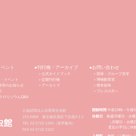
イベント
●刊行物・アーカイブ
●お問い合わせ
示
＞公式ガイドブック
＞団体・グループ見学
示・イベント
＞定期刊行物
＞博物館
実習
新等のお知らせ
​
＞アーカイブ
＞標本頒布
D
​
＞プレスの方へ
クロリジウムQ&A
開館時間
午前10時～午後
公益財団法人目黒寄生虫館
休館日
毎週月曜日・火曜
153-0064 東京都目黒区下目黒4‐1‐1
（月曜日・火曜
TEL
03-3716-1264
（音声案内）
直近の平日に休
FAX 03-3716-2322