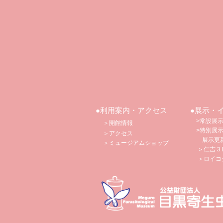
●利用案内・アクセス
●展示・
>常設展
＞開館情報
>特別展
＞アクセス
​
展示更
​ ＞
ミュージアムショップ
＞仁吉３
​ ＞ロイコ