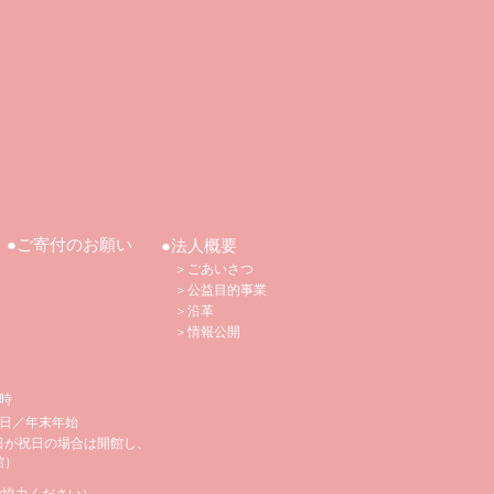
●ご寄付のお願い
●法人概要
＞ごあいさつ
＞公益目的事業
＞沿革
​
＞情報公開
5時
日／年末年始
日が祝日の場合は開館し、
館）