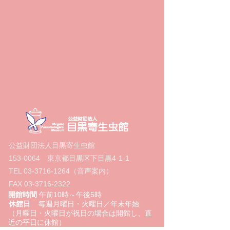
公益財団法人目黒寄生虫館
153-0064
東京都目黒区下目黒4‐1‐1
TEL
03-3716-1264
（音声案内）
FAX
03-3716-2322
開館時間
午前10時～午後5時
休館日
毎週月曜日・火曜日／年末年始
（月曜日・火曜日が祝日の場合は開館し、直
近の平日に休館）