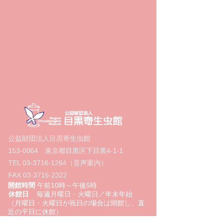
公益財団法人目黒寄生虫館
153-0064
東京都目黒区下目黒4‐1‐1
TEL
03-3716-1264
（音声案内）
FAX
03-3716-2322
開館時間
午前10時～午後5時
休館日
毎週月曜日・火曜日／年末年始
（月曜日・火曜日が祝日の場合は開館し、直
近の平日に休館）