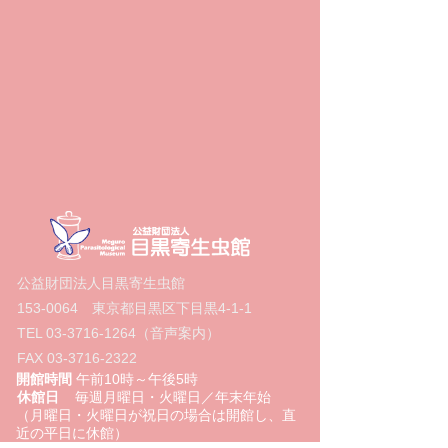
公益財団法人目黒寄生虫館
153-0064
東京都目黒区下目黒4‐1‐1
TEL
03-3716-1264
（音声案内）
FAX
03-3716-2322
開館時間
午前10時～午後5時
休館日
毎週月曜日・火曜日／年末年始
（月曜日・火曜日が祝日の場合は開館し、直
近の平日に休館）