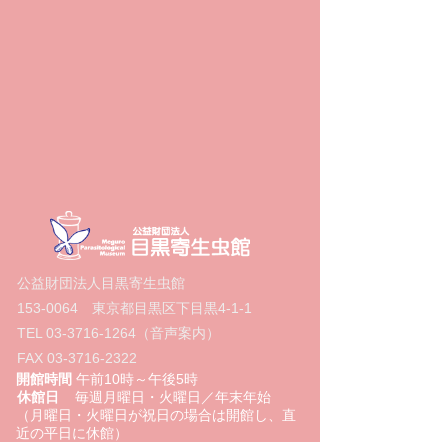
公益財団法人目黒寄生虫館
153-0064
東京都目黒区下目黒4‐1‐1
TEL
03-3716-1264
（音声案内）
FAX
03-3716-2322
開館時間
午前10時～午後5時
休館日
毎週月曜日・火曜日／年末年始
（月曜日・火曜日が祝日の場合は開館し、直
近の平日に休館）