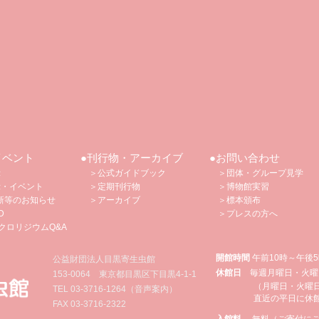
イベント
●刊行物・アーカイブ
●お問い合わせ
示
＞公式ガイドブック
＞団体・グループ見学
示・イベント
＞定期刊行物
＞博物館
実習
新等のお知らせ
​
＞アーカイブ
＞標本頒布
D
​
＞プレスの方へ
クロリジウムQ&A
開館時間
午前10時～午後
公益財団法人目黒寄生虫館
休館日
毎週月曜日・火曜
153-0064 東京都目黒区下目黒4‐1‐1
（月曜日・火曜
TEL
03-3716-1264
（音声案内）
直近の平日に休
FAX 03-3716-2322