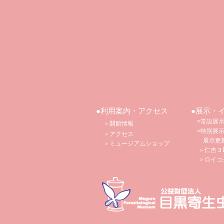
●利用案内・アクセス
●展示・
>常設展
＞開館情報
>特別展
＞アクセス
​
展示更
​ ＞
ミュージアムショップ
＞仁吉３
​ ＞ロイコ