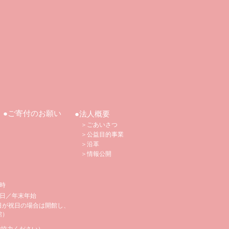
●ご寄付のお願い
●法人概要
＞ごあいさつ
＞公益目的事業
＞沿革
​
＞情報公開
5時
日／年末年始
日が祝日の場合は開館し、
館）