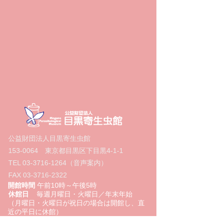
公益財団法人目黒寄生虫館
153-0064
東京都目黒区下目黒4‐1‐1
TEL
03-3716-1264
（音声案内）
FAX
03-3716-2322
開館時間
午前10時～午後5時
休館日
毎週月曜日・火曜日／年末年始
（月曜日・火曜日が祝日の場合は開館し、直
近の平日に休館）