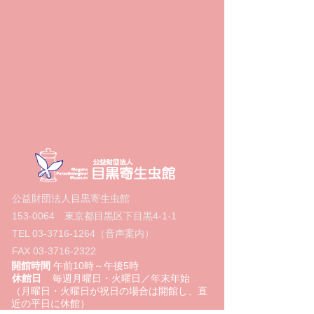
公益財団法人目黒寄生虫館
153-0064
東京都目黒区下目黒4‐1‐1
TEL
03-3716-1264
（音声案内）
FAX
03-3716-2322
開館時間
午前10時～午後5時
休館日
毎週月曜日・火曜日／年末年始
（月曜日・火曜日が祝日の場合は開館し、直
近の平日に休館）