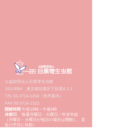
公益財団法人目黒寄生虫館
153-0064
東京都目黒区下目黒4‐1‐1
TEL
03-3716-1264
（音声案内）
FAX
03-3716-2322
開館時間
午前10時～午後5時
休館日
毎週月曜日・火曜日／年末年始
（月曜日・火曜日が祝日の場合は開館し、直
近の平日に休館）