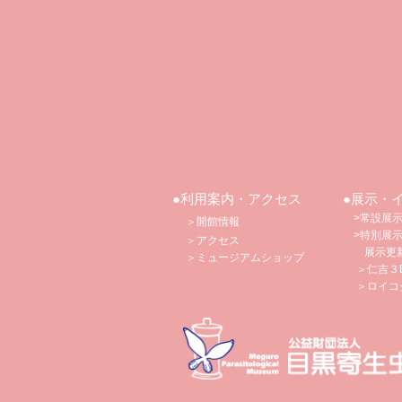
●利用案内・アクセス
●展示・
>常設展
＞開館情報
>特別展
＞アクセス
​
展示更
​ ＞
ミュージアムショップ
＞仁吉３
​ ＞ロイコ