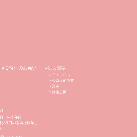
●ご寄付のお願い
●法人概要
＞ごあいさつ
＞公益目的事業
＞沿革
​
＞情報公開
5時
日／年末年始
日が祝日の場合は開館し、
館）