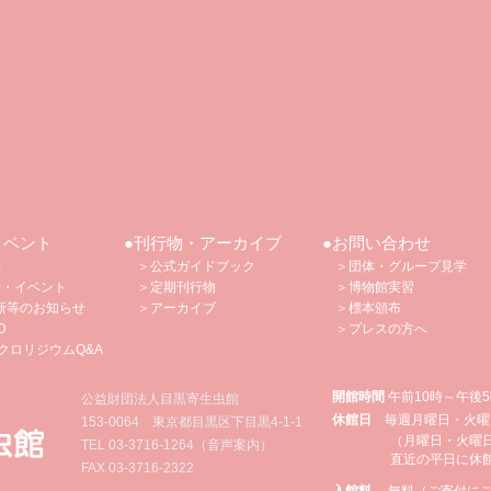
イベント
●刊行物・アーカイブ
●お問い合わせ
示
＞公式ガイドブック
＞団体・グループ見学
示・イベント
＞定期刊行物
＞博物館
実習
新等のお知らせ
​
＞アーカイブ
＞標本頒布
D
​
＞プレスの方へ
クロリジウムQ&A
開館時間
午前10時～午後
公益財団法人目黒寄生虫館
休館日
毎週月曜日・火曜
153-0064 東京都目黒区下目黒4‐1‐1
（月曜日・火曜
TEL
03-3716-1264
（音声案内）
直近の平日に休
FAX 03-3716-2322