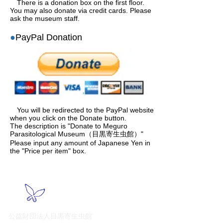
There is a donation box on the first floor.
You may also donate via credit cards. Please
ask the museum staff.
​●
PayPal Donation
You will be redirected to the PayPal website
when you click on the Donate button.
The description is "Donate to Meguro
Parasitological Museum（目黒寄生虫館）"
Please input any amount of Japanese Yen in
the "Price per item" box.
公益財団法人目黒寄生虫館