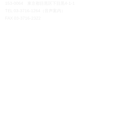
153-0064
東京都目黒区下目黒4‐1‐1
TEL
03-3716-1264
（音声案内）
FAX
03-3716-2322
開館時間
午前10時～午後5時
休館日
毎週月曜日・火曜日／年末年始
（月曜日・火曜日が祝日の場合は開館し、直
近の平日に休館）
入館料
無料
（ご寄付にご協力ください）
●利用案内・アクセス
●展示・イベント
>常設展示
＞開館情報
>特別展示・イベント
＞アクセス
​ ＞
ミュージアムショップ
​
展示更新等のお知らせ
＞仁吉３D
●刊行物・アーカイブ
​ ＞ロイコクロリジウムQ&A
＞公式ガイドブック
＞定期刊行物
●お問い合わせ
​
＞アーカイブ
＞団体・グループ見学
＞博物館
実習
●法人概要
＞標本頒布
＞ごあいさつ
​
＞プレスの方へ
＞公益目的事業
＞沿革