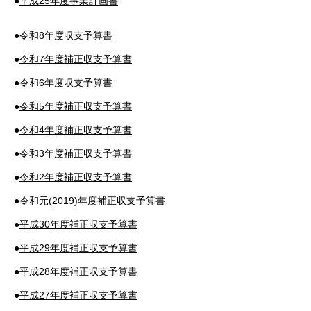
●
平成25年度事業計画書
●
令和8年度収支予算書
●
令和7年度補正収支予算書
●
令和6年度収支予算書
●
令和5年度補正収支予算書
●
令和4年度補正収支予算書
●
令和3年度補正収支予算書
●
令和2年度補正収支予算書
●
令和元(2019)年度補正収支予算書
●
平成30年度補正収支予算書
●
平成29年度補正収支予算書
●
平成28年度補正収支予算書
●
平成27年度補正収支予算書