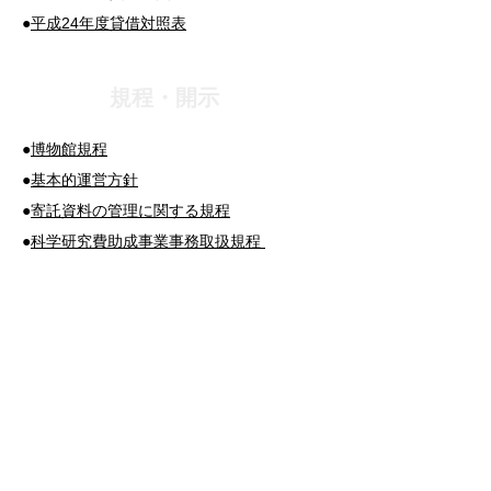
●
平成24年度貸借対照表
​規程・開示
●
博物館規程
​​●
基本的運営方針
​​●
寄託資料の管理に関する規程
●
科学研究費助成事業事務取扱規程
●
研究活動に係る不正防止に関する規程
●
競争的研究費による間接経費の取扱方針
●
研究活動に係る不正防止計画
●
役員及び評議員の報酬等並びに費用に関す
る規程
●
出張規程