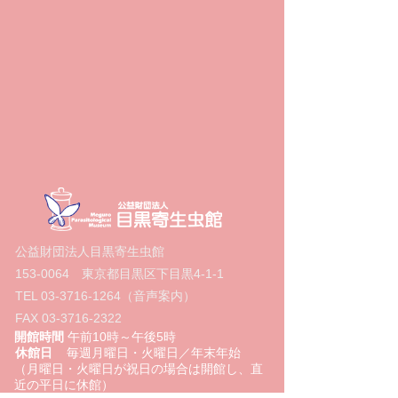
公益財団法人目黒寄生虫館
153-0064
東京都目黒区下目黒4‐1‐1
TEL
03-3716-1264
（音声案内）
FAX
03-3716-2322
開館時間
午前10時～午後5時
休館日
毎週月曜日・火曜日／年末年始
（月曜日・火曜日が祝日の場合は開館し、直
近の平日に休館）