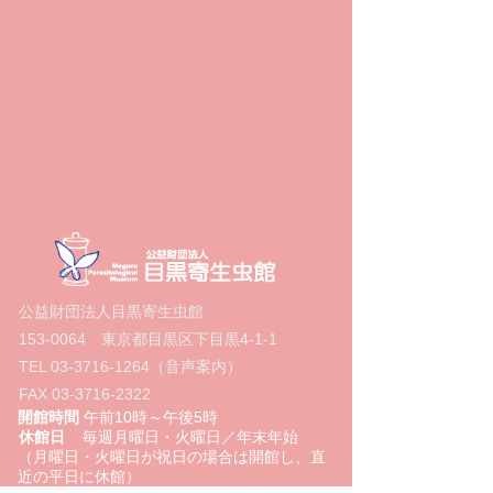
公益財団法人目黒寄生虫館
153-0064
東京都目黒区下目黒4‐1‐1
TEL
03-3716-1264
（音声案内）
FAX
03-3716-2322
開館時間
午前10時～午後5時
休館日
毎週月曜日・火曜日／年末年始
（月曜日・火曜日が祝日の場合は開館し、直
近の平日に休館）