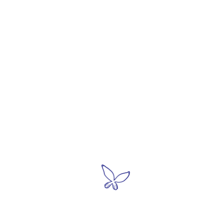
●利用案内・アクセス
●展示・
>常設展
＞開館情報
>特別展
＞アクセス
​
展示更
​ ＞
ミュージアムショップ
＞仁吉３
​ ＞ロイコ