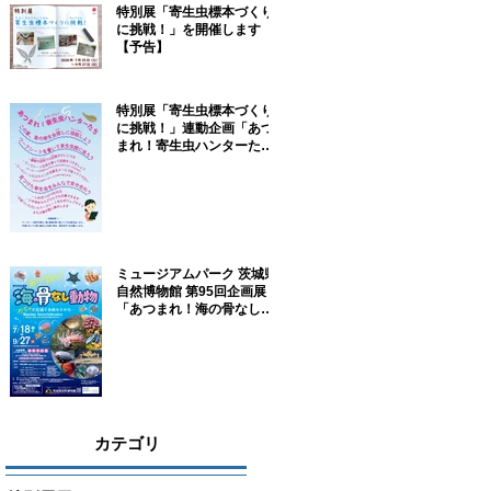
特別展「寄生虫標本づくり
に挑戦！」を開催します
【予告】
特別展「寄生虫標本づくり
に挑戦！」連動企画「あつ
まれ！寄生虫ハンターた
ち！」参加者募集！
ミュージアムパーク 茨城県
自然博物館 第95回企画展
「あつまれ！海の骨なし動
物－めちゃ不思議で多様な
すがた－」に協力していま
す
カテゴリ