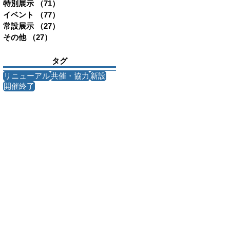
特別展示
（71）
71件の記事
イベント
（77）
77件の記事
常設展示
（27）
27件の記事
その他
（27）
27件の記事
タグ
リニューアル
共催・協力
新設
開催終了