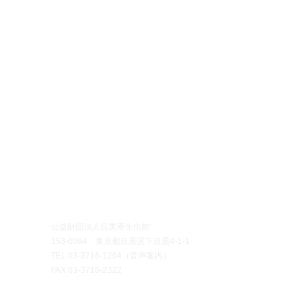
イベント
●刊行物・アーカイブ
●お問い合わせ
示
＞公式ガイドブック
＞団体・グループ見学
示・イベント
＞定期刊行物
＞博物館
実習
新等のお知らせ
​
＞アーカイブ
＞標本頒布
D
​
＞プレスの方へ
クロリジウムQ&A
開館時間
午前10時～午後
公益財団法人目黒寄生虫館
休館日
毎週月曜日・火曜
153-0064 東京都目黒区下目黒4‐1‐1
（月曜日・火曜
TEL
03-3716-1264
（音声案内）
直近の平日に休
FAX 03-3716-2322
入館料
無料
（ご寄付に