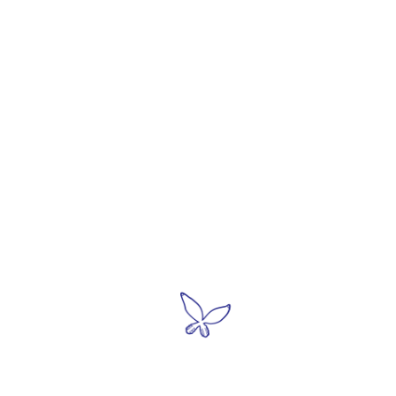
●利用案内・アクセス
●展示・
>常設展
＞開館情報
>特別展
＞アクセス
​
展示更
​ ＞
ミュージアムショップ
＞仁吉３
​ ＞ロイコ