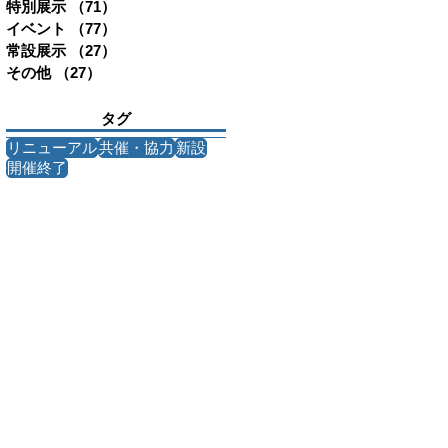
特別展示
（71）
71件の記事
イベント
（77）
77件の記事
常設展示
（27）
27件の記事
その他
（27）
27件の記事
タグ
リニューアル
共催・協力
新設
開催終了