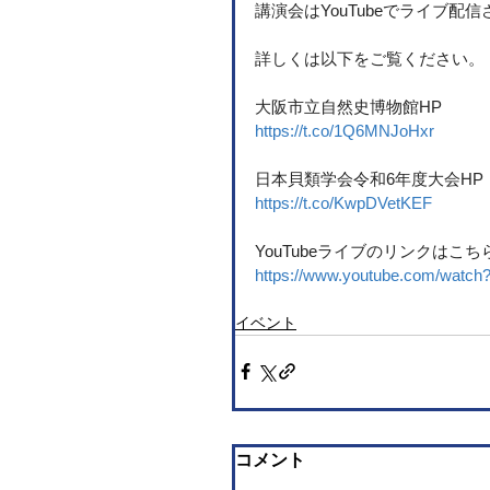
講演会はYouTubeでライブ配
詳しくは以下をご覧ください。
大阪市立自然史博物館HP
https://t.co/1Q6MNJoHxr
日本貝類学会令和6年度大会HP
https://t.co/KwpDVetKEF
YouTubeライブのリンクはこち
https://www.youtube.com/watch
イベント
コメント