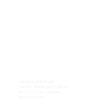
イベント
●刊行物・アーカイブ
●お問い合わせ
示
＞公式ガイドブック
＞団体・グループ見学
示・イベント
＞定期刊行物
＞博物館
実習
新等のお知らせ
​
＞アーカイブ
＞標本頒布
D
​
＞プレスの方へ
クロリジウムQ&A
開館時間
午前10時～午後
公益財団法人目黒寄生虫館
休館日
毎週月曜日・火曜
153-0064 東京都目黒区下目黒4‐1‐1
（月曜日・火曜
TEL
03-3716-1264
（音声案内）
直近の平日に休
FAX 03-3716-2322
入館料
無料
（ご寄付に