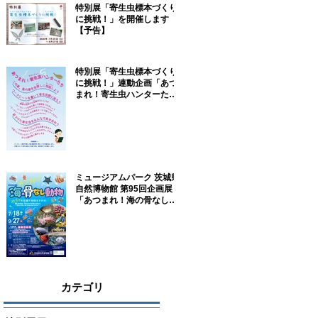
特別展「寄生虫標本づくり
に挑戦！」を開催します
【予告】
特別展「寄生虫標本づくり
に挑戦！」連動企画「あつ
まれ！寄生虫ハンターた
ち！」参加者募集！
ミュージアムパーク 茨城県
自然博物館 第95回企画展
「あつまれ！海の骨なし動
物－めちゃ不思議で多様な
すがた－」に協力していま
す
カテゴリ