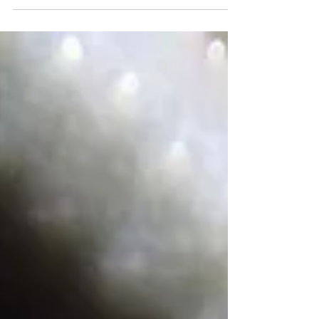
の人には寄生虫が多かったのか？ いつ頃いなく
なったのか？ 昔より増えた寄生虫もいるのか？
いくつかの人体寄生虫の性質や感染経路を考え
ながら、簡単に解説しました。 日時：2019年5
月25日（土） ① 10：30～ ②13：00～
（各回10分程度） 場所：1階展示室 予約・参加
費：不要 講師：巖城 隆（当館研究室長）