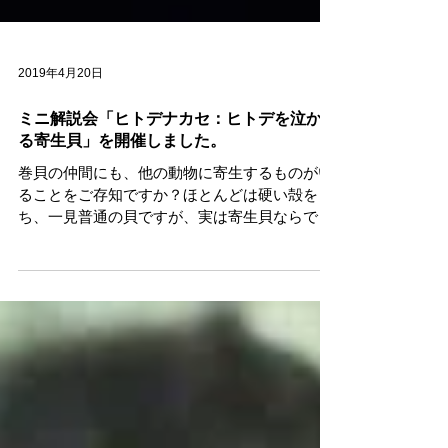
2019年4月20日
ミニ解説会「ヒトデナカセ：ヒトデを泣かせ
る寄生貝」を開催しました。
巻貝の仲間にも、他の動物に寄生するものがい
ることをご存知ですか？ほとんどは硬い殻をも
ち、一見普通の貝ですが、実は寄生貝ならでは
の特徴がみられます。今回は、ヒトデを宿主と
する巻貝であるヒトデナカセについて、実物標
本をお見せしながら紹介しました。 日時：
2019年4月20日（土） ① 10：30～
②13：00～ 各約10分程度 場所：1階展示室 予
約・参加費：不要 講師：髙野剛史（当館研究