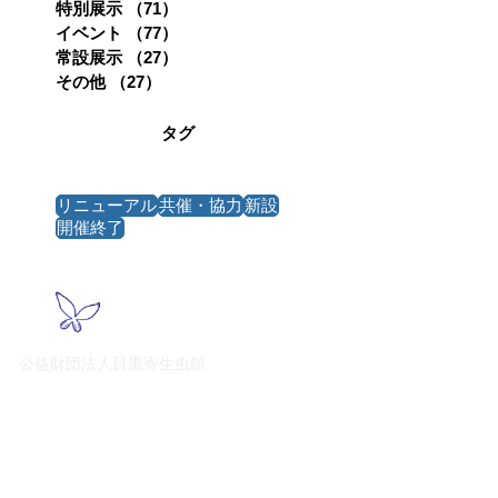
特別展示
（71）
71件の記事
イベント
（77）
77件の記事
常設展示
（27）
27件の記事
その他
（27）
27件の記事
タグ
リニューアル
共催・協力
新設
開催終了
公益財団法人目黒寄生虫館
153-0064
東京都目黒区下目黒4‐1‐1
TEL
03-3716-1264
（音声案内）
FAX
03-3716-2322
開館時間
午前10時～午後5時
休館日
毎週月曜日・火曜日／年末年始