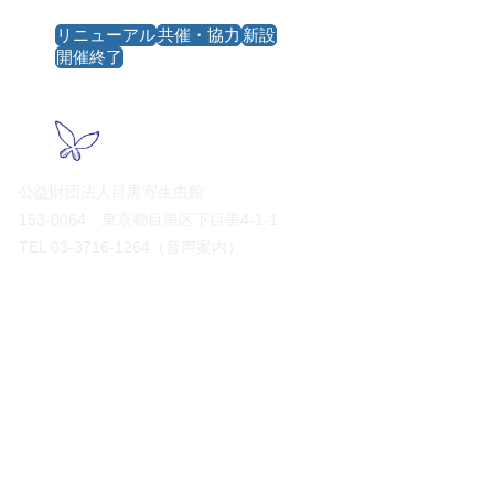
リニューアル
共催・協力
新設
開催終了
公益財団法人目黒寄生虫館
153-0064
東京都目黒区下目黒4‐1‐1
TEL
03-3716-1264
（音声案内）
FAX
03-3716-2322
開館時間
午前10時～午後5時
休館日
毎週月曜日・火曜日／年末年始
（月曜日・火曜日が祝日の場合は開館し、直
近の平日に休館）
入館料
無料
（ご寄付にご協力ください）
●利用案内・アクセス
●展示・イベント
>常設展示
＞開館情報
>特別展示・イベント
＞アクセス
​ ＞
ミュージアムショップ
​
展示更新等のお知らせ