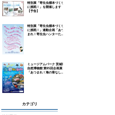
特別展「寄生虫標本づくり
に挑戦！」を開催します
【予告】
特別展「寄生虫標本づくり
に挑戦！」連動企画「あつ
まれ！寄生虫ハンターた
ち！」参加者募集！
ミュージアムパーク 茨城県
自然博物館 第95回企画展
「あつまれ！海の骨なし動
物－めちゃ不思議で多様な
すがた－」に協力していま
す
カテゴリ