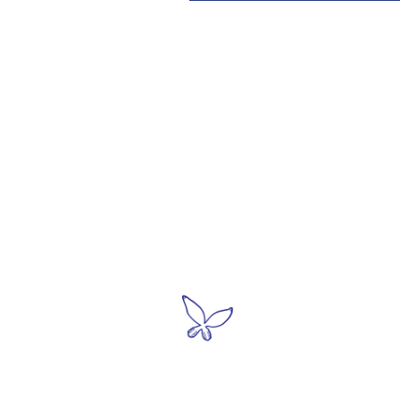
●利用案内・アクセス
●展示・
>常設展
＞開館情報
>特別展
＞アクセス
​
展示更
​ ＞
ミュージアムショップ
＞仁吉３
​ ＞ロイコ