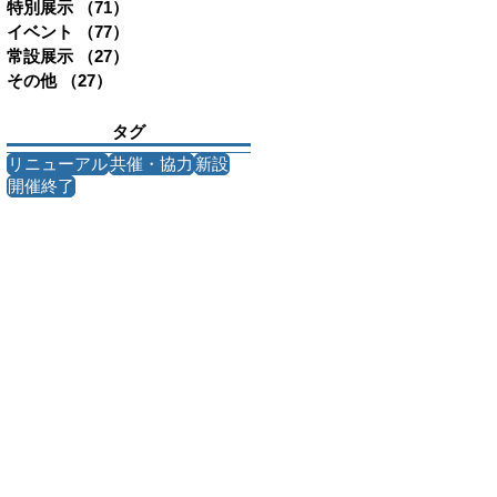
特別展示
（71）
71件の記事
イベント
（77）
77件の記事
常設展示
（27）
27件の記事
その他
（27）
27件の記事
タグ
リニューアル
共催・協力
新設
開催終了