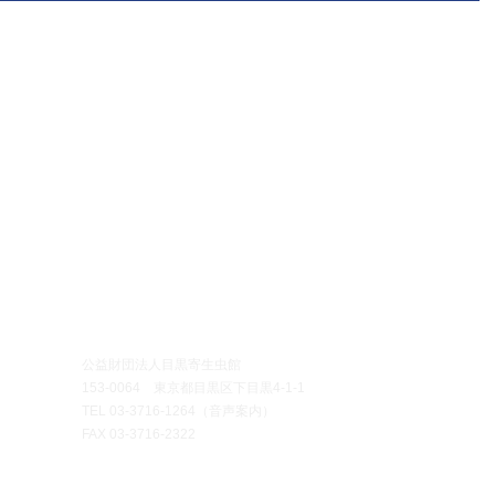
イベント
●刊行物・アーカイブ
●お問い合わせ
示
＞公式ガイドブック
＞団体・グループ見学
示・イベント
＞定期刊行物
＞博物館
実習
新等のお知らせ
​
＞アーカイブ
＞標本頒布
D
​
＞プレスの方へ
クロリジウムQ&A
開館時間
午前10時～午後
公益財団法人目黒寄生虫館
休館日
毎週月曜日・火曜
153-0064 東京都目黒区下目黒4‐1‐1
（月曜日・火曜
TEL
03-3716-1264
（音声案内）
直近の平日に休
FAX 03-3716-2322
入館料
無料
（ご寄付に