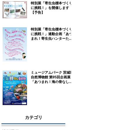
特別展「寄生虫標本づくり
に挑戦！」を開催します
【予告】
特別展「寄生虫標本づくり
に挑戦！」連動企画「あつ
まれ！寄生虫ハンターた
ち！」参加者募集！
ミュージアムパーク 茨城県
自然博物館 第95回企画展
「あつまれ！海の骨なし動
物－めちゃ不思議で多様な
すがた－」に協力していま
す
カテゴリ