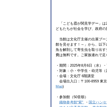
　「こども霞が関見学デー」は
どもたちが社会を学び、政府の
　当館は文化庁主催の出展ブー
館を見せます！～」から、以下
魚を解剖して寄生虫を取り出す
費は無料です。ご家族連れで足
・期間：2025年8月6日（水）
・対象：小・中学生・幼児等（
・会場：文化庁 6階講堂
　会場出入口：〒100-8959 
Map
)
・参加館（50音順）
織物参考館“紫” 
・
国立ハンセ