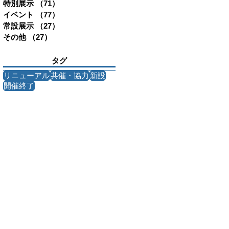
特別展示
（71）
71件の記事
イベント
（77）
77件の記事
常設展示
（27）
27件の記事
その他
（27）
27件の記事
タグ
リニューアル
共催・協力
新設
開催終了