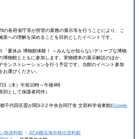
29の各府省庁等が所管の業務の展示等を行うことにより、こ
施策への理解を深めることを目的としたイベントです。
ス「夏休み 博物館体験！ ～みんなが知らないディープな博物
の博物館とともに参加します。実物標本の展示解説のほか、
デモンストレーションを行う予定です。当館のイベント参加
をお運びください。
・7日（木）午前10時～午後4時
原則として保護者同伴）
東京都千代田区霞が関3-2-2 中央合同庁舎 文部科学省東館(
Google 
ン病資料館
・
JICA横浜海外移住資料館