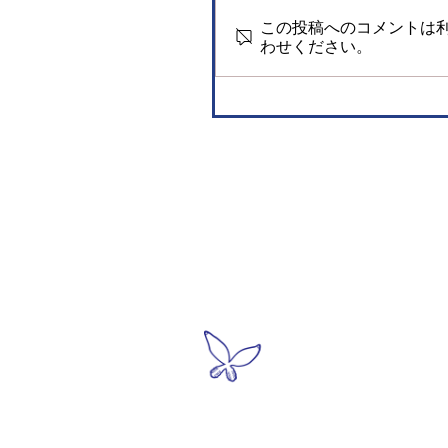
この投稿へのコメントは
わせください。
●利用案内・アクセス
●展示・
>常設展
＞開館情報
>特別展
＞アクセス
​
展示更
​ ＞
ミュージアムショップ
＞仁吉３
​ ＞ロイコ