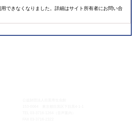
利用できなくなりました。詳細はサイト所有者にお問い合
イベント
●刊行物・アーカイブ
●お問い合わせ
示
＞公式ガイドブック
＞団体・グループ見学
示・イベント
＞定期刊行物
＞博物館
実習
新等のお知らせ
​
＞アーカイブ
＞標本頒布
D
​
＞プレスの方へ
クロリジウムQ&A
開館時間
午前10時～午後
公益財団法人目黒寄生虫館
休館日
毎週月曜日・火曜
153-0064 東京都目黒区下目黒4‐1‐1
（月曜日・火曜
TEL
03-3716-1264
（音声案内）
直近の平日に休
FAX 03-3716-2322
入館料
無料
（ご寄付に