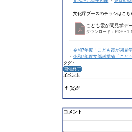
すみだ北斎美術館
 ・
東京動物
　文化庁ブースのチラシはこち
こども霞が関見学デ
ダウンロード：PDF • 1.
・
令和7年度「こども霞が関見
・
令和7年度文部科学省「こど
タグ：
開催終了
イベント
コメント