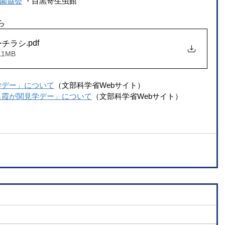
園協会
・目黒寄生虫館
ら
.pdf
ーチラシ
11MB
学デー」について
（文部科学省Webサイト）
も霞が関見学デー」について
（文部科学省Webサイト）